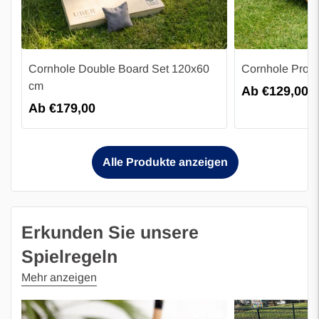
Cornhole Double Board Set 120x60
Cornhole Pro+
cm
Regulärer
Ab €129,00
Regulärer
Ab €179,00
Preis
Preis
Alle Produkte anzeigen
Erkunden Sie unsere
Spielregeln
Mehr anzeigen