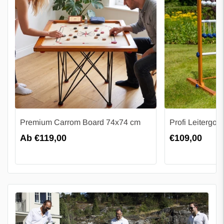
Premium Carrom Board 74x74 cm
Profi Leitergolf
Regulärer
Ab €119,00
Regulärer
€109,00
Preis
Preis