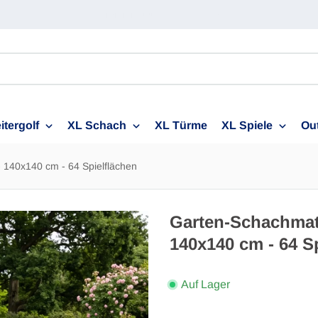
FSC-zertifiziertes Hartholz
itergolf
XL Schach
XL Türme
XL Spiele
Ou
- 140x140 cm - 64 Spielflächen
Garten-Schachmatt
140x140 cm - 64 S
Auf Lager