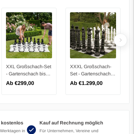
XXL Großschach-Set
XXXL Großschach-
- Gartenschach bis
Set - Gartenschach
41 cm - 1-teilig - UV-
bis 124 cm -4-teilig -
Regulärer
Ab €299,00
Regulärer
Ab €1.299,00
geschützt -
UV-geschützt -
Preis
Preis
Schachspiel XXL
Schachspiel Outdoor
 kostenlos
Kauf auf Rechnung möglich
 Werktagen in
Für Unternehmen, Vereine und