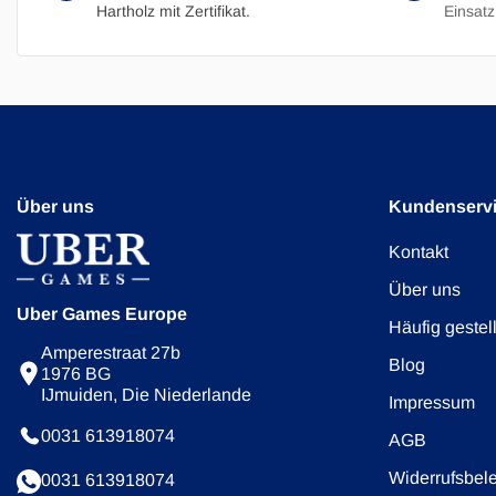
Hartholz mit Zertifikat.
Einsatz
Über uns
Kundenserv
Kontakt
Über uns
Uber Games Europe
Häufig gestel
Amperestraat 27b
Blog
1976 BG
IJmuiden, Die Niederlande
Impressum
0031 613918074
AGB
Widerrufsbel
0031 613918074