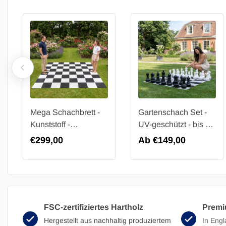
Mega Schachbrett -
Gartenschach Set -
Kunststoff -
UV-geschützt - bis 30
304x304cm
cm - 32 Figuren -
Regulärer
€299,00
Regulärer
Ab €149,00
König 30 cm
Preis
Preis
FSC-zertifiziertes Hartholz
Premi
Hergestellt aus nachhaltig produziertem
In Engl