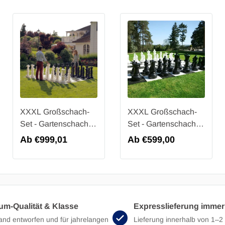
XXXL Großschach-
XXXL Großschach-
Set - Gartenschach
Set - Gartenschach
bis 94 cm - 3-teilig -
bis 64 cm - 2-teilig -
Regulärer
Ab €999,01
Regulärer
Ab €599,00
UV-geschützt -
UV-geschützt -
Preis
Preis
Schachspiel XXL
Schachspiel XXL
um-Qualität & Klasse
Expresslieferung immer
and entworfen und für jahrelangen
Lieferung innerhalb von 1–2