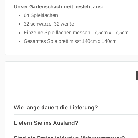
Unser Gartenschachbrett besteht aus:
64 Spielflächen
32 schwarze, 32 weiße
Einzelne Spielflächen messen 17,5cm x 17,5cm
Gesamtes Spielbrett misst 140cm x 140cm
Wie lange dauert die Lieferung?
Liefern Sie ins Ausland?
Bestellungen nach Deutschland werden in der Regel inne
Werktag. Bestellungen in die Schweiz oder nach Österre