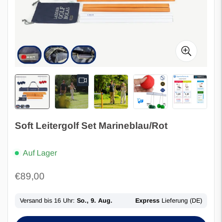
Soft Leitergolf Set Marineblau/Rot
Auf Lager
Regulärer
€89,00
Preis