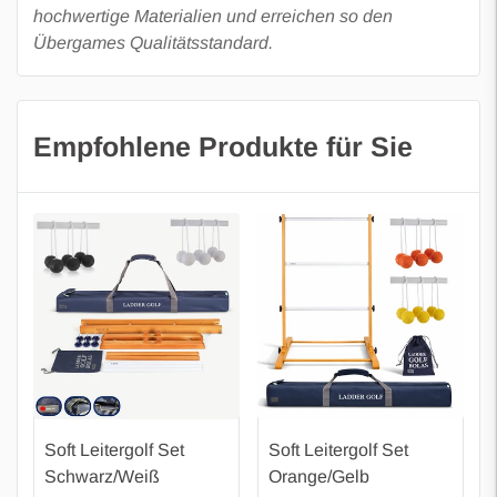
hochwertige Materialien und erreichen so den
geltenden deutschen gesetzlichen Bestimmungen der
Übergames Qualitätsstandard.
Kunde, sofern nichts anderes vereinbart wurde.
Empfohlene Produkte für Sie
Soft Leitergolf Set
Soft Leitergolf Set
Schwarz/Weiß
Orange/Gelb