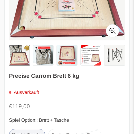
Precise Carrom Brett 6 kg
Ausverkauft
Regulärer
€119,00
Preis
Spiel Option::
Brett + Tasche