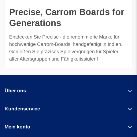
Precise, Carrom Boards for
Generations
Entdecken Sie Precise - die renommierte Marke für
hochwertige Carrom-Boards, handgefertigt in Indien.
Genießen Sie präzises Spielvergnügen für Spieler
aller Altersgruppen und Fähigkeitsstufen!
Über uns
Kundenservice
Uber Games Europe
Kontakt
Mein konto
Amperestraat 27b
Über uns
1976 BG