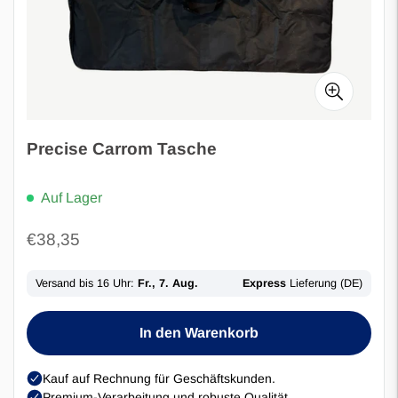
Precise Carrom Tasche
Auf Lager
Regulärer
€38,35
Preis
In den Warenkorb