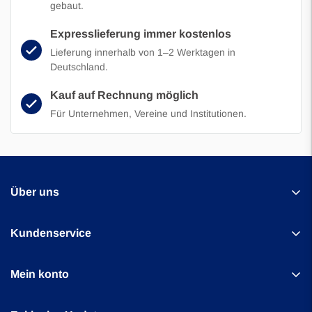
gebaut.
Expresslieferung immer kostenlos
Lieferung innerhalb von 1–2 Werktagen in
Deutschland.
Kauf auf Rechnung möglich
Für Unternehmen, Vereine und Institutionen.
Über uns
Kundenservice
Uber Games Europe
Kontakt
Mein konto
Amperestraat 27b
Über uns
1976 BG
Benutzerkonto Information
Häufig gestellte Fragen
IJmuiden, Die Niederlande