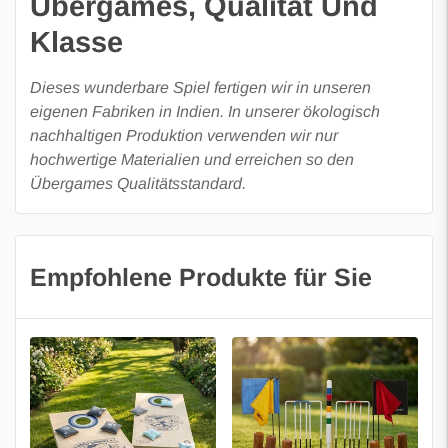
Ubergames, Qualität Und
bearbeitet
Klasse
eine Aufbewahrungstasche aus Nylon
- Der Kaufbetrag wird innerhalb der gesetzlichen Frist
eine Werkzeugtasche
über die ursprünglich verwendete Zahlungsmethode
Dieses wunderbare Spiel fertigen wir in unseren
einen Holztrolley
erstattet
eigenen Fabriken in Indien. In unserer ökologisch
Die Kosten für die Rücksendung trägt gemäß den
nachhaltigen Produktion verwenden wir nur
hochwertige Materialien und erreichen so den
geltenden deutschen gesetzlichen Bestimmungen der
Übergames Qualitätsstandard.
Kunde, sofern nichts anderes vereinbart wurde.
Empfohlene Produkte für Sie