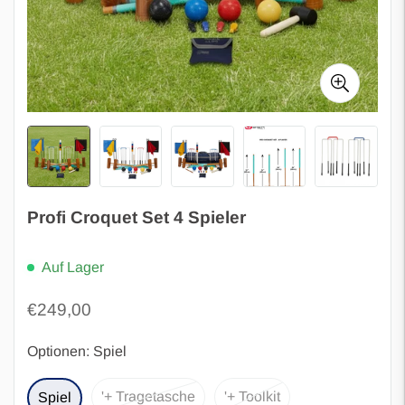
Profi Croquet Set 4 Spieler
Auf Lager
Regulärer
€249,00
Preis
Optionen:
Spiel
'+ Tragetasche
'+ Toolkit
Spiel