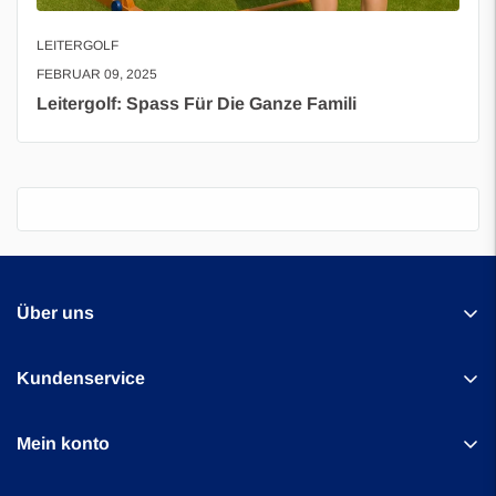
LEITERGOLF
FEBRUAR 09, 2025
Leitergolf: Spass Für Die Ganze Famili
Über uns
Kundenservice
Uber Games Europe
Kontakt
Mein konto
Amperestraat 27b
Über uns
1976 BG
Benutzerkonto Information