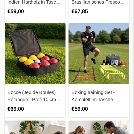
Indien Hartholz in Tasche
Brasilianisches Frescobol
- Spielfertig - Holz
- 2x Bat - 2x Ball - Luxus
Regulärer
€59,00
Regulärer
€67,85
Baseballschläger mit
Taste
Preis
Preis
Gummigriff - 2x Ball - 6x
Gummimatte
Bocce (Jeu de Boules)
Boxing training Set -
Pétanque - Profi 10 cm - 8
Komplett im Tasche
kg in ordentlicher Canvas
Regulärer
€69,00
Regulärer
€59,00
Tasche - Premium Spiel -
Preis
Preis
8x Ball