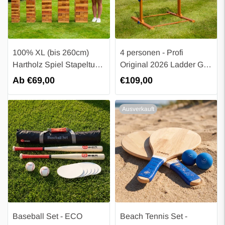
100% XL (bis 260cm)
4 personen - Profi
Hartholz Spiel Stapelturm
Original 2026 Ladder Golf
– Wackelturm 120 bis 260
Game - Leitergolf - mit 4
Regulärer
Ab €69,00
Regulärer
€109,00
cm – Nachhaltig &
Sets offizieller Golf Bolas
Preis
Preis
Robust
- Inklusive Luxus-
Ausverkauft
Tragetasche
Baseball Set - ECO
Beach Tennis Set -