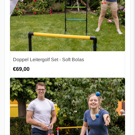
Doppel Leitergolf Set - Soft Bolas
Regulärer
€69,00
Preis