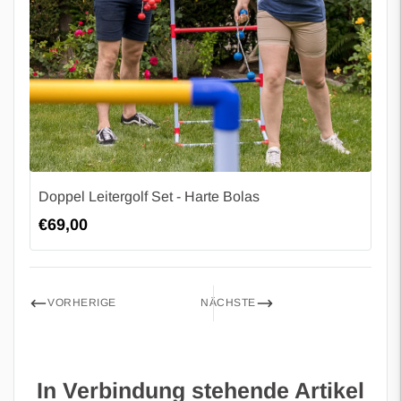
Doppel Leitergolf Set - Harte Bolas
Regulärer
€69,00
Preis
VORHERIGE
NÄCHSTE
In Verbindung stehende Artikel