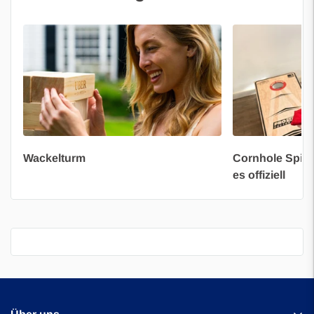
Wackelturm
Cornhole Spielr
es offiziell