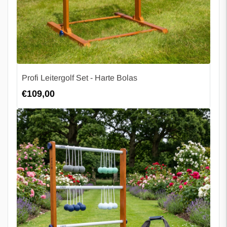
Profi Leitergolf Set - Harte Bolas
Regulärer
€109,00
Preis