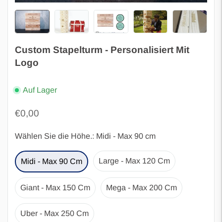
Custom Stapelturm - Personalisiert Mit
Logo
Auf Lager
Regulärer
€0,00
Preis
Wählen Sie die Höhe.:
Midi - Max 90 cm
Large - Max 120 Cm
Midi - Max 90 Cm
Giant - Max 150 Cm
Mega - Max 200 Cm
Uber - Max 250 Cm