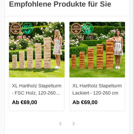
Empfohlene Produkte für Sie
XL Hartholz Stapelturm
XL Hartholz Stapelturm
- FSC Holz, 120-260
Lackiert - 120-260 cm
cm
Regulärer
Ab €69,00
Regulärer
Ab €69,00
Preis
Preis